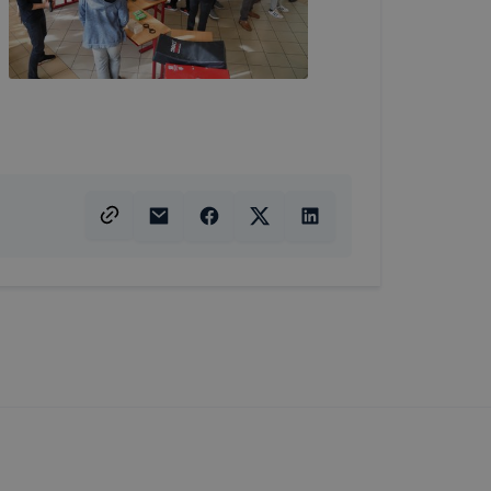
sék
adott
a
 ezek a
punk
 is