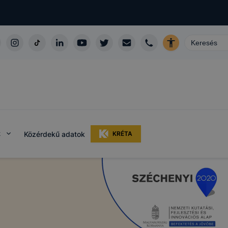
k
Közérdekű adatok
KRÉTA