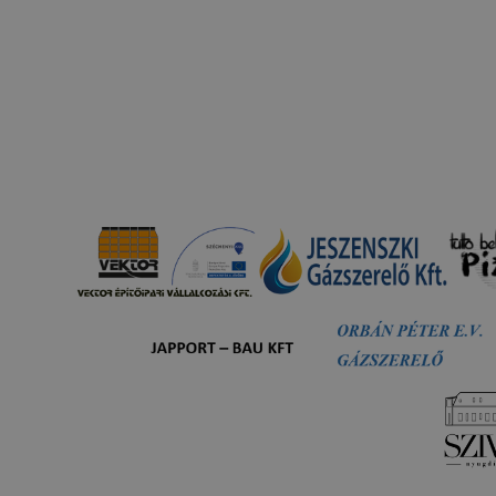
-k segítségével a honlap felismeri Önt, mint visszatérő lát
sütik önmagukban nem hordoznak személyes adatot és cs
adatbázisában tárolt összerendeléssel együtt alkalmasak a 
ra. Ezek a sütik lehetőséget biztosítanak arra, hogy megj
 által felkínált szolgáltatásokkal kapcsolatos választásait.
yt biztosító cookie-k
nalytics
[1]
cookie-kat arra használjuk, hogy információt g
olatban, hogyan használják látogatóink honlapunkat. Ezek
Önt személy szerint beazonosítani (az éppen használt IP c
zítik), olyan információkat gyűjtenek, mint pl., hogy melyik
a látogatónk, a felhasználó a honlap mely részére kattintot
sett fel, milyen hosszú volt az egyes munkamenetek megteki
ak az esetleges hibaüzenetek. Mindez honlapunk fejlesztés
lók számára biztosított élmények javítása céljából történik.