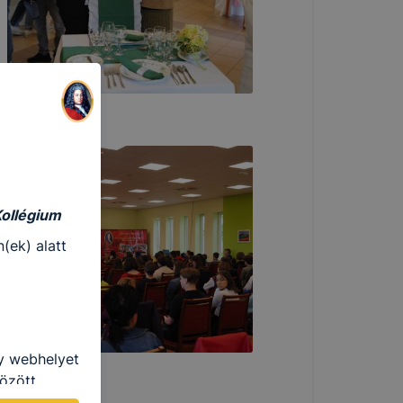
Kollégium
(ek) alatt
gy webhelyet
özött