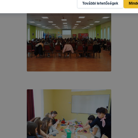
További lehetőségek
Mind
gban megkönnyítik a honlap használatát.
al weboldalunk nem gyűjt és nem tárol személyes azonosít
atokat. Így ezek a cookiek nem tudják Önt személy szerint
ni.
SZC Harruckern János Technikum, Szakképző Iskola és Ko
ie-kat és mire használ?
 Harruckern János Technikum, Szakképző Iskola és Kollé
a következő célokból használja:
ó gyűjtése azzal kapcsolatban, hogyan használja Ön a hon
résével, hogy a honlap melyik részeit látogatja, vagy haszn
így megtudhatjuk, hogyan biztosítsunk Önnek még jobb fel
 ismét meglátogatja oldalunkat,