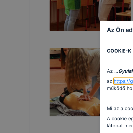
Az Ön ad
COOKIE-K
Az …
Gyulai
az
https://
működő honl
Mi az a coo
A cookie eg
látogat meg
információt