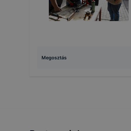
➢ honlap fe
Feltétlenül
Ezek a coo
honlapunkat
oldalakon 
Megosztás
Ezen cookie
vonatkozik,
cookie-k a
Ezen cooki
használatát
Használatot
A “maradand
tárolódnak