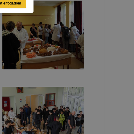
et elfogadom
ásra
llégium
gium
a
lapot -
álja
használói