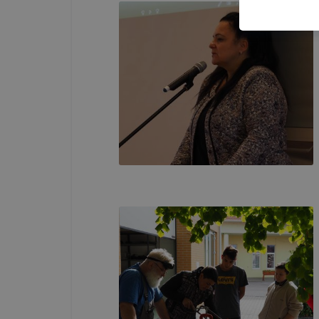
általánossá
A cookie-k
alkalmas ad
beazonosíta
Az
Gyulai 
milyen cook
Gyulai SZC
cookie-kat 
➢ informáci
annak felmé
leginkább, 
élményt, ha