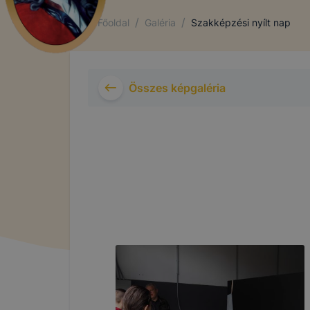
/
/
Főoldal
Galéria
Szakképzési nyílt nap
Összes képgaléria