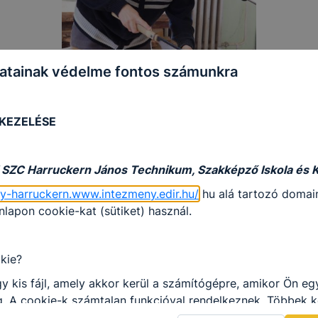
atainak védelme fontos számunkra
 KEZELÉSE
 SZC Harruckern János Technikum, Szakképző Iskola és 
gy-harruckern.www.intezmeny.edir.hu/
hu alá tartozó domain
apon cookie-kat (sütiket) használ.
kie?
y kis fájl, amely akkor kerül a számítógépre, amikor Ön e
. A cookie-k számtalan funkcióval rendelkeznek. Többek k
 gyűjtenek, megjegyzik a látogató egyéni beállításait és