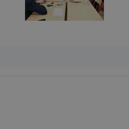
jlesztése.
 szükséges, munkamenet (session) cookie-k
kie-k ahhoz szükségesek, hogy a felhasználók böngészhes
, használják annak funkciót, pl. többek között az Ön által 
végzett műveletek megjegyzését egy látogatás során.
-k érvényességi ideje kizárólag az Ön aktuális látogatásár
 a munkamenet végeztével, illetve a böngésző bezárásával
utomatikusan törlődnek a számítógépéről.
e-k alkalmazása nélkül nem tudjuk garantálni Önnek honla
.
 elősegítő “maradandó sütik” persistent cookie-k
ó sütik” (persistent cookie) a honlap elhagyását követően
 a számítógépen, notebookon vagy mobileszközön.