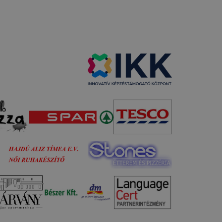
ogatót. A
ak a
felhasználó
egyezhessük
yűjtsünk
 a cookie-k
ímet is csak
 oldalt
t, hány
ntési ideje,
e, valamint