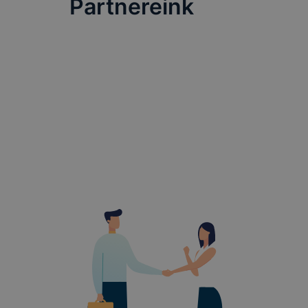
Partnereink
Ezen cookie
maradandó 
kiszolgáló 
azonosításá
a honlapunk
Teljesítmén
A Google A
azzal kapcs
nem tudják 
részben rög
nézett meg 
oldalt kere
melyek volt
a felhaszná