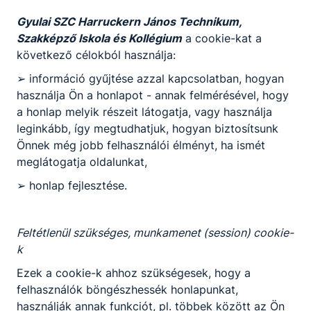
Panaszokkal közérdekű bejelentésekkel
Gyulai SZC Harruckern János Technikum,
visszaélésekkel kapcsolatos eljárásról szóló
Szakképző Iskola és Kollégium
a cookie-kat a
szabályzat
következő célokból használja:
Letöltés
➢ információ gyűjtése azzal kapcsolatban, hogyan
használja Ön a honlapot - annak felmérésével, hogy
Iratkezelési szabályzat - hitelesítési záradékkal
a honlap melyik részeit látogatja, vagy használja
Letöltés
leginkább, így megtudhatjuk, hogyan biztosítsunk
Önnek még jobb felhasználói élményt, ha ismét
ELJÁRÁSREND tanulók bántalmazási eseteinek
meglátogatja oldalunkat,
kivizsgálására és kezelésére
➢ honlap fejlesztése.
Letöltés
Harruckern_Jarvanyugyi_Intezkedesi_Terv_5sz
Feltétlenül szükséges, munkamenet (session) cookie-
Letöltés
k
Gyulai_Szakképzési_Centrum_SZMSZ_
Ezek a cookie-k ahhoz szükségesek, hogy a
felhasználók böngészhessék honlapunkat,
Letöltés
használják annak funkciót, pl. többek között az Ön