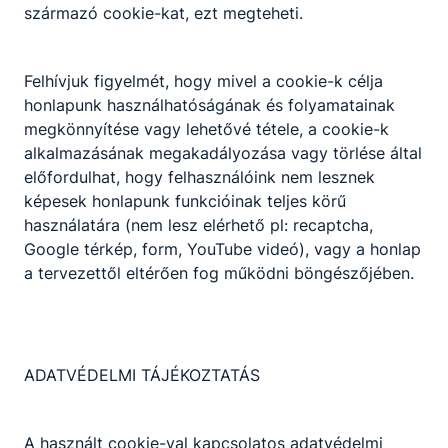
származó cookie-kat, ezt megteheti.
Letöltés
Kérdőívek pontszámai 2023/24.
Felhívjuk figyelmét, hogy mivel a cookie-k célja
Letöltés
honlapunk használhatóságának és folyamatainak
megkönnyítése vagy lehetővé tétele, a cookie-k
alkalmazásának megakadályozása vagy törlése által
előfordulhat, hogy felhasználóink nem lesznek
Archívum
képesek honlapunk funkcióinak teljes körű
használatára (nem lesz elérhető pl: recaptcha,
Google térkép, form, YouTube videó), vagy a honlap
Szakképző iskola közismereti tantárgyak helyi
a tervezettől eltérően fog működni böngészőjében.
tanterve
Archiválva:
2025. 09. 14.
Letöltés
ADATVÉDELMI TÁJÉKOZTATÁS
Szakközépiskola szakmai képzés helyi tanterve
Archiválva:
2025. 09. 14.
A használt cookie-val kapcsolatos adatvédelmi
Letöltés