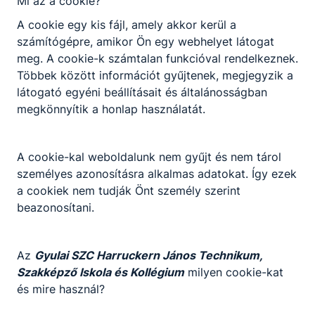
Mi az a cookie?
eljárásrendje
A cookie egy kis fájl, amely akkor kerül a
Letöltés
számítógépre, amikor Ön egy webhelyet látogat
A nevelesi-okt.int. bizt. gyermeketk. es teritesi
meg. A cookie-k számtalan funkcióval rendelkeznek.
dijakrol
Többek között információt gyűjtenek, megjegyzik a
látogató egyéni beállításait és általánosságban
Letöltés
megkönnyítik a honlap használatát.
ELJÁRÁSREND
Letöltés
A cookie-kal weboldalunk nem gyűjt és nem tárol
személyes azonosításra alkalmas adatokat. Így ezek
Adatkezelési tájékoztató a képzésben részt
a cookiek nem tudják Önt személy szerint
vevő személyek részére
beazonosítani.
Letöltés
Adatkezelési tájékoztató a megbízási
Az
Gyulai SZC Harruckern János Technikum,
szerződéses jogviszonyban álló személyek
Szakképző Iskola és Kollégium
milyen cookie-kat
részére
és mire használ?
Letöltés