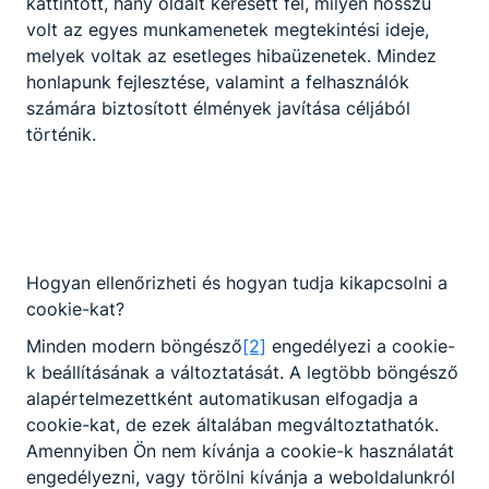
kattintott, hány oldalt keresett fel, milyen hosszú
Szülői kérdőív 2025.pdf
volt az egyes munkamenetek megtekintési ideje,
melyek voltak az esetleges hibaüzenetek. Mindez
Letöltés
honlapunk fejlesztése, valamint a felhasználók
számára biztosított élmények javítása céljából
Oktatók elégedettségét mérő kérdőív 2025.pdf
történik.
Letöltés
HARRUCKERN_MIR_2025.06.02._2.verzió_aí.pdf
Letöltés
Duális partnerek_2024-25_statisztika.pdf
Hogyan ellenőrizheti és hogyan tudja kikapcsolni a
cookie-kat?
Letöltés
Minden modern böngésző
[2]
engedélyezi a cookie-
Tanulói statisztikák 2021/22, 2022/23, 2023/24.
k beállításának a változtatását. A legtöbb böngésző
alapértelmezettként automatikusan elfogadja a
Letöltés
cookie-kat, de ezek általában megváltoztathatók.
Duális partnereknél lévő tanulói statisztikák
Amennyiben Ön nem kívánja a cookie-k használatát
2021/22, 2022/23, 2023/24.
engedélyezni, vagy törölni kívánja a weboldalunkról