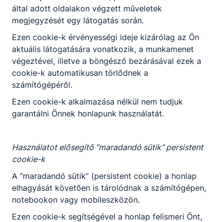
által adott oldalakon végzett műveletek
megjegyzését egy látogatás során.
Ezen cookie-k érvényességi ideje kizárólag az Ön
Tevékenységre, működésre vonatkozó adatok
aktuális látogatására vonatkozik, a munkamenet
végeztével, illetve a böngésző bezárásával ezek a
Térítési Díjszabályzat 2025
cookie-k automatikusan törlődnek a
számítógépéről.
Térítési Díjszabályzat
Ezen cookie-k alkalmazása nélkül nem tudjuk
Letöltés
garantálni Önnek honlapunk használatát.
Használatot elősegítő “maradandó sütik” persistent
cookie-k
Gazdálkodási adatok
A “maradandó sütik” (persistent cookie) a honlap
elhagyását követően is tárolódnak a számítógépen,
notebookon vagy mobileszközön.
Ezen cookie-k segítségével a honlap felismeri Önt,