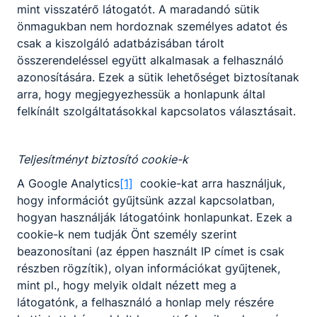
Minőségirányítási Rendszer (MIR)
mint visszatérő látogatót. A maradandó sütik
önmagukban nem hordoznak személyes adatot és
csak a kiszolgáló adatbázisában tárolt
Indikátorok
összerendeléssel együtt alkalmasak a felhasználó
azonosítására. Ezek a sütik lehetőséget biztosítanak
Technikum 9-13. évfolyam közismereti tárgyak
arra, hogy megjegyezhessük a honlapunk által
helyi tanterve.pdf
felkínált szolgáltatásokkal kapcsolatos választásait.
Letöltés
A tanulók elégedettségét mérő kérdőív 2025.pdf
Teljesítményt biztosító cookie-k
Letöltés
A Google Analytics
[1]
cookie-kat arra használjuk,
hogy információt gyűjtsünk azzal kapcsolatban,
Duális képzőhelyek kérdőíve 2025.pdf
hogyan használják látogatóink honlapunkat. Ezek a
Letöltés
cookie-k nem tudják Önt személy szerint
beazonosítani (az éppen használt IP címet is csak
Oktatói kérdőív az intézményvezetői
részben rögzítik), olyan információkat gyűjtenek,
önértékeléshez 2025.pdf
mint pl., hogy melyik oldalt nézett meg a
Letöltés
látogatónk, a felhasználó a honlap mely részére