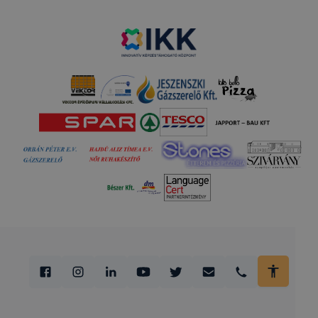
kényelmesebb
tétele
Információ gyű
Az Ön
oldalunk
Google Analytics
hozzájárulása
használatával
kapcsolatban
Az adatkezelés, jogalapja, időtartama, adatkezelő
személye, érintett jogai
A cookie-k használatakor alkalmazott
adatkezelés jogalapja
:
az érintett önkéntes
hozzájárulása, melyet az érintett aktív,
tevőleges magatartásával, az „elfogadom”
gombra kattintással adott meg a cookie
használatról szóló rövid tájékoztatás
felugrásakor.