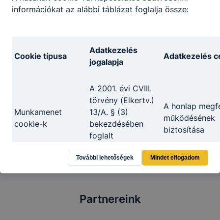
információkat az alábbi táblázat foglalja össze:
Technikum 9-13. évfolyam Szakmai tárgyak
helyi tanterve
Archiválva:
2025. 09. 14.
Adatkezelés
Cookie típusa
Adatkezelés cé
Letöltés
jogalapja
Orientációs fejlesztőév, Dobbantó program,
A 2001. évi CVIII.
Műhelyiskola, Szakmai és képzési programja
törvény (Elkertv.)
Archiválva:
2025. 09. 14.
A honlap megfe
Munkamenet
13/A. § (3)
működésének
Letöltés
cookie-k
bekezdésében
biztosítása
foglalt
rendelkezés
További lehetőségek
Mindet elfogadom
A felhasználói
élmény javítása
Használatot
Partnereink
Az Ön
honlap
elősegítő cookie-k
hozzájárulása
használatának