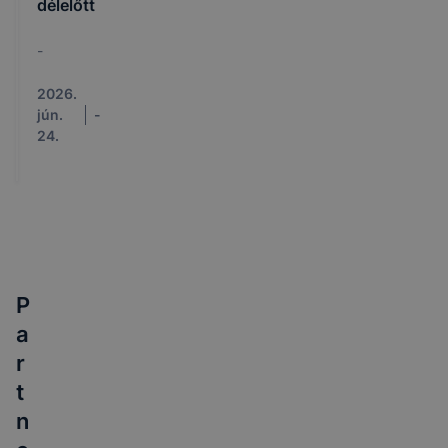
délelőtt
-
2026.
jún.
-
24.
P
a
r
t
n