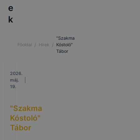
e
k
"Szakma
/
/
Főoldal
Hírek
Kóstoló"
Tábor
2026.
máj.
19.
"Szakma
Kóstoló"
Tábor