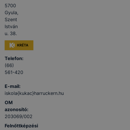
5700
Gyula,
Szent
István
u. 38.
KRÉTA
Telefon:
(66)
561-420
E-mail:
iskola{kukac}harruckern.hu
OM
azonosító:
203069/002
Felnőttképzési