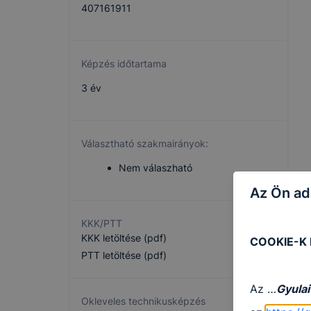
407161911
Képzés időtartama
3 év
Választható szakmairányok:
Nem válaszható
Az Ön ad
KKK/PTT
KKK letöltése (pdf)
COOKIE-K
PTT letöltése (pdf)
Az …
Gyulai
Okleveles technikusképzés