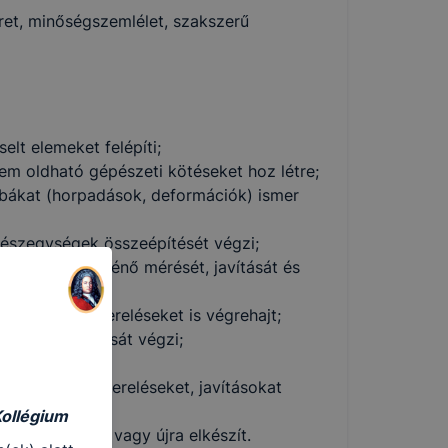
ret, minőségszemlélet, szakszerű
lt elemeket felépíti;
nem oldható gépészeti kötéseket hoz létre;
ibákat (horpadások, deformációk) ismer
 részegységek összeépítését végzi;
zatópadon történő mérését, javítását és
n egyszerű szereléseket is végrehajt;
elemek javítását végzi;
z;
egyszerűbb szereléseket, javításokat
Kollégium
eket átalakít vagy újra elkészít.