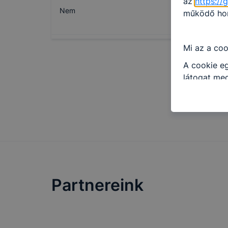
az
https://
Nem
működő honl
Mi az a coo
A cookie eg
látogat meg
információt
általánossá
A cookie-k
alkalmas ad
beazonosíta
Partnereink
Az
Gyulai 
milyen cook