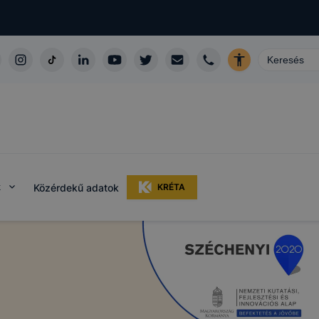
k
Közérdekű adatok
KRÉTA