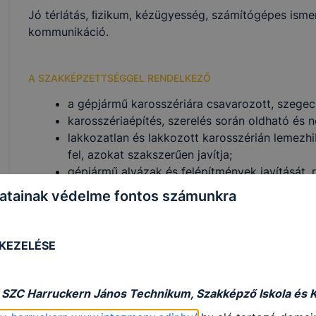
Jó térlátás, ﬁzikum, kézügyesség, számítógépes isme
kommunikáció.
A SZAKKÉPZETTSÉGGEL RENDELKEZŐ
a gépjármű karosszériára csavarozott, szegecse
karosszériaépítés, szerelés során oldható és 
lakkozatlan és lakkozott karosszérián lemezh
fel, azokat szakszerűen javítja;
gépjármű alvázak és felépítmények javítását,
karosszéria alvázak, önhordó karosszériák hú
atainak védelme fontos számunkra
ellenőrzését végzi;
gépjárművön külső szereléseket, a belső térbe
egyszerűbb elektromos szereléseket, műanyag 
 KEZELÉSE
az elektromos rendszerben beállításokat vége
motortérben, futóművön, kipufogórendszeren 
végez;
 SZC Harruckern János Technikum, Szakképző Iskola és 
műszaki rajz alapján egyszerűbb lemezalkatrész