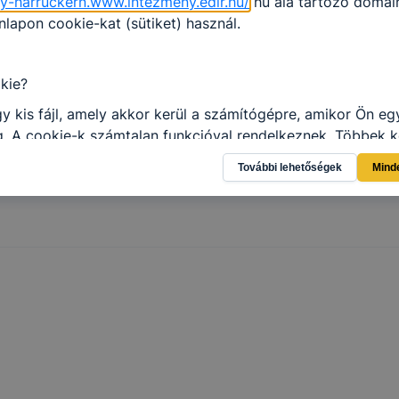
gy-harruckern.www.intezmeny.edir.hu/
hu alá tartozó domain
apon cookie-kat (sütiket) használ.
Megosztás
kie?
y kis fájl, amely akkor kerül a számítógépre, amikor Ön e
. A cookie-k számtalan funkcióval rendelkeznek. Többek k
 gyűjtenek, megjegyzik a látogató egyéni beállításait és
További lehetőségek
Mind
gban megkönnyítik a honlap használatát.
al weboldalunk nem gyűjt és nem tárol személyes azonosít
atokat. Így ezek a cookiek nem tudják Önt személy szerint
ni.
SZC Harruckern János Technikum, Szakképző Iskola és Ko
ie-kat és mire használ?