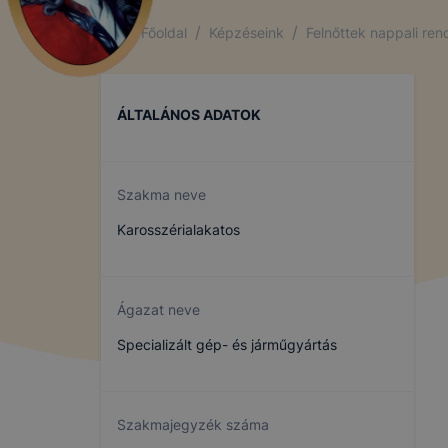
/
/
Főoldal
Képzéseink
Felnőttek nappali re
ÁLTALÁNOS ADATOK
Szakma neve
Karosszérialakatos
Ágazat neve
Specializált gép- és járműgyártás
Szakmajegyzék száma