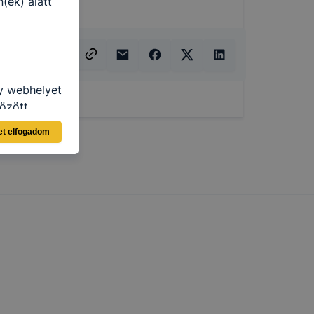
(ek) alatt
gy webhelyet
özött
et elfogadom
ásra
llégium