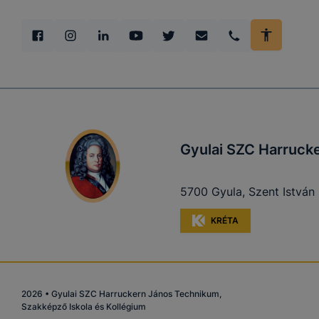
Ezen cooki
használatát
Használatot
A “maradand
tárolódnak
Ezen cookie
Gyulai SZC Harrucke
maradandó 
kiszolgáló 
azonosításá
5700 Gyula, Szent István 
a honlapunk
KRÉTA
Teljesítmén
A Google A
2026
•
Gyulai SZC Harruckern János Technikum,
azzal kapcs
Szakképző Iskola és Kollégium
nem tudják 