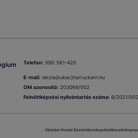
punk
 is
ogatót. A
Telefon:
(66) 561-420
légium
ak a
felhasználó
E-mail:
iskola{kukac}harruckern.hu
egyezhessük
OM azonosító:
203069/002
Felnőttképzési nyilvántartás száma:
B/2021/00
yűjtsünk
 a cookie-k
Oktatási Hivatal Bázisintézménye
Adatkezelés
Impre
ímet is csak