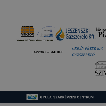
 Harruckern János Technikum, Szakképző Iskola és Kollé
a következő célokból használja:
ó gyűjtése azzal kapcsolatban, hogyan használja Ön a hon
résével, hogy a honlap melyik részeit látogatja, vagy haszn
így megtudhatjuk, hogyan biztosítsunk Önnek még jobb fel
 ismét meglátogatja oldalunkat,
jlesztése.
 szükséges, munkamenet (session) cookie-k
kie-k ahhoz szükségesek, hogy a felhasználók böngészhes
, használják annak funkciót, pl. többek között az Ön által 
végzett műveletek megjegyzését egy látogatás során.
-k érvényességi ideje kizárólag az Ön aktuális látogatásár
 a munkamenet végeztével, illetve a böngésző bezárásával
GYULAI SZAKKÉPZÉSI CENTRUM
utomatikusan törlődnek a számítógépéről.