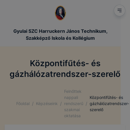
Gyulai SZC Harruckern János Technikum,
Szakképző Iskola és Kollégium
Központifűtés- és
gázhálózatrendszer-szerelő
Felnőttek
nappali
Központifűtés- és
/
/
/
Főoldal
Képzéseink
rendszerű
gázhálózatrendszer-
szakmai
szerelő
oktatása