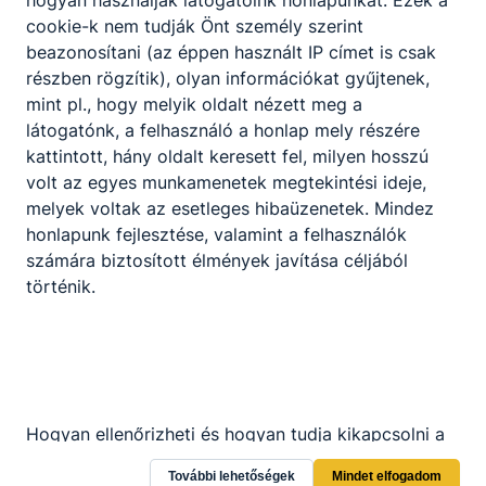
hogyan használják látogatóink honlapunkat. Ezek a
cookie-k nem tudják Önt személy szerint
beazonosítani (az éppen használt IP címet is csak
részben rögzítik), olyan információkat gyűjtenek,
Partnereink
mint pl., hogy melyik oldalt nézett meg a
látogatónk, a felhasználó a honlap mely részére
kattintott, hány oldalt keresett fel, milyen hosszú
volt az egyes munkamenetek megtekintési ideje,
melyek voltak az esetleges hibaüzenetek. Mindez
honlapunk fejlesztése, valamint a felhasználók
számára biztosított élmények javítása céljából
történik.
Hogyan ellenőrizheti és hogyan tudja kikapcsolni a
cookie-kat?
További lehetőségek
Mindet elfogadom