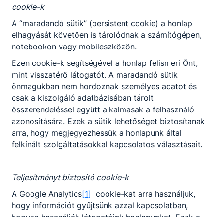
cookie-k
fűtéstechnikai megoldásokat;
értelmezi a szakági terveket és azok
A “maradandó sütik” (persistent cookie) a honlap
alapján felállítja a munkafolyamatok
elhagyását követően is tárolódnak a számítógépen,
sorrendjét, elkészíti a munka
notebookon vagy mobileszközön.
megkezdéséhez illetve lezárásához
Ezen cookie-k segítségével a honlap felismeri Önt,
szükséges dokumentumokat;
mint visszatérő látogatót. A maradandó sütik
árajánlatokat készít;
önmagukban nem hordoznak személyes adatot és
végrehajtja az időszakos ellenőrzési,
csak a kiszolgáló adatbázisában tárolt
karbantartási, javítási, felújítási
összerendeléssel együtt alkalmasak a felhasználó
feladatokat.
azonosítására. Ezek a sütik lehetőséget biztosítanak
arra, hogy megjegyezhessük a honlapunk által
felkínált szolgáltatásokkal kapcsolatos választásait.
Megosztás
Teljesítményt biztosító cookie-k
A Google Analytics
[1]
cookie-kat arra használjuk,
hogy információt gyűjtsünk azzal kapcsolatban,