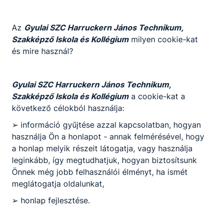
A szerelő feladatai közé tartoznak új rendszerek
kiépítései, a meglévő rendszerek felújításai,
karbantartása, bővítése, felszerelni illetve
Az
Gyulai SZC Harruckern János Technikum,
beszerelni a gáztüzelő berendezéseket, illetve
Szakképző Iskola és Kollégium
milyen cookie-kat
azok égéstermék elvezető rendszereit. Szakági
és mire használ?
tervegyeztetést követően a kivitelezési
dokumentáció alapján ellátja az elsődleges
munkaszervezési feladatokat. Kitölti az egyes
Gyulai SZC Harruckern János Technikum,
kivitelezési dokumentumokat, lefolytatja a szakági
Szakképző Iskola és Kollégium
a cookie-kat a
átadási-átvételi eljárásokat. Elvégzi a fűtési
következő célokból használja:
rendszerek próbaüzemeltetését és az esetlegesen
➢ információ gyűjtése azzal kapcsolatban, hogyan
felmerülő hibákat kijavítja, elhárítja. A szerelő
használja Ön a honlapot - annak felmérésével, hogy
önállóan tartja a kapcsolatot a megrendelővel,
a honlap melyik részeit látogatja, vagy használja
javaslatokat tehet az igényeket kielégítő,
leginkább, így megtudhatjuk, hogyan biztosítsunk
minőségi műszaki megoldásokra.
Önnek még jobb felhasználói élményt, ha ismét
Ajánlott minden ﬁatal számára, aki erős műszaki
meglátogatja oldalunkat,
vénával rendelkezik és érdeklődik az energetika,
➢ honlap fejlesztése.
különösen a fűtési rendszerek és a földgáz
felhasználása iránt. Ez a szakma remek