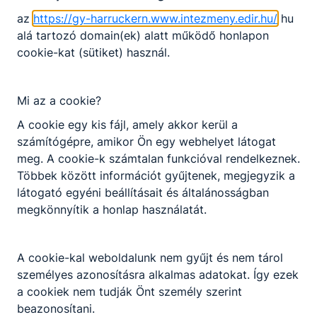
az
https://gy-harruckern.www.intezmeny.edir.hu/
hu
alá tartozó domain(ek) alatt működő honlapon
Választható szakmairányok:
cookie-kat (sütiket) használ.
Nem válaszható
Előjelentkezés
Mi az a cookie?
Épületgépészet ágazat képzése, amely
KKK/PTT
szakképzettség megszerzésével zárul.
A cookie egy kis fájl, amely akkor kerül a
KKK letöltése (pdf)
számítógépre, amikor Ön egy webhelyet látogat
A központifűtés- és gázhálózatrendszer-szerelő
PTT letöltése (pdf)
meg. A cookie-k számtalan funkcióval rendelkeznek.
feladata biztosítani egy épület komfortos
Többek között információt gyűjtenek, megjegyzik a
használatához a megfelelő fűtéstechnikai
Okleveles technikusképzés
látogató egyéni beállításait és általánosságban
megoldásokat, ötvözve a melegvíz-ellátással. A
megkönnyítik a honlap használatát.
fűtési rendszerek nagy többségét még mindig
Nem
valamilyen gáztüzelésű hőtermelő berendezés
látja el, de ezeket egyre nagyobb mértékben
A cookie-kal weboldalunk nem gyűjt és nem tárol
váltják fel alternatív hőtermelő berendezések. A
személyes azonosításra alkalmas adatokat. Így ezek
szerelő feladata továbbá ezeket a rendszereket
a cookiek nem tudják Önt személy szerint
telepíteni és szerelni.
beazonosítani.