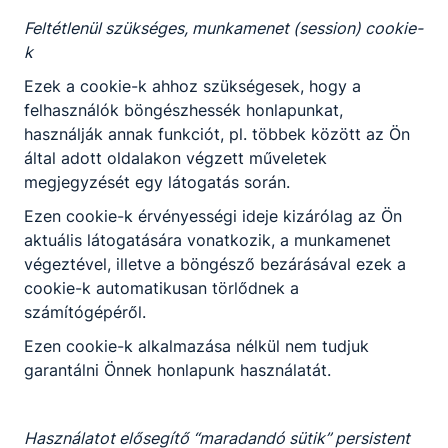
elhelyezkedési lehetőséget nyújt a gázelosztó
Feltétlenül szükséges, munkamenet (session) cookie-
társaságoknál, kivitelező cégeknél és a vállalatok,
k
vállalkozások karbantartási egységeinél.
Ezek a cookie-k ahhoz szükségesek, hogy a
felhasználók böngészhessék honlapunkat,
használják annak funkciót, pl. többek között az Ön
KOMPETENCIAELVÁRÁS
által adott oldalakon végzett műveletek
Kreativitás, a műszaki feladatok iránti erős
megjegyzését egy látogatás során.
érdeklődés, önállóságra való törekvés, csapatban
való együttműködés, precizitás,
Ezen cookie-k érvényességi ideje kizárólag az Ön
problémamegoldó képesség, jó kapcsolatteremtő
aktuális látogatására vonatkozik, a munkamenet
készség.
végeztével, illetve a böngésző bezárásával ezek a
cookie-k automatikusan törlődnek a
számítógépéről.
A SZAKKÉPZETTSÉGGEL RENDELKEZŐ
Ezen cookie-k alkalmazása nélkül nem tudjuk
fűtési rendszereket, komplett gázhálózatot
garantálni Önnek honlapunk használatát.
és a hozzá tartozó égéstermék elvezető
berendezést építi ki;
Használatot elősegítő “maradandó sütik” persistent
ismeri és alkalmazza a modern