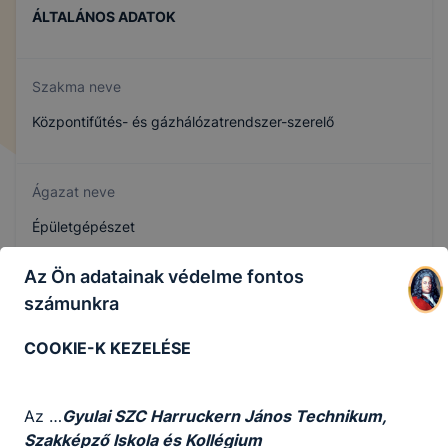
ÁLTALÁNOS ADATOK
Szakma neve
Központifűtés- és gázhálózatrendszer-szerelő
Ágazat neve
Épületgépészet
Az Ön adatainak védelme fontos
Szakmajegyzék száma
számunkra
407320703
COOKIE-K KEZELÉSE
Képzés időtartama
Az …
Gyulai SZC Harruckern János Technikum,
3 év
Szakképző Iskola és Kollégium