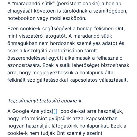
A “maradandó sütik” (persistent cookie) a honlap
kiállítja a számlát, kezeli a pénztárgépet,
elhagyását követően is tárolódnak a számítógépen,
éttermi szoftvert.
notebookon vagy mobileszközön.
Ezen cookie-k segítségével a honlap felismeri Önt,
mint visszatérő látogatót. A maradandó sütik
Megosztás
önmagukban nem hordoznak személyes adatot és
csak a kiszolgáló adatbázisában tárolt
összerendeléssel együtt alkalmasak a felhasználó
azonosítására. Ezek a sütik lehetőséget biztosítanak
arra, hogy megjegyezhessük a honlapunk által
felkínált szolgáltatásokkal kapcsolatos választásait.
Teljesítményt biztosító cookie-k
Partnereink
A Google Analytics
[1]
cookie-kat arra használjuk,
hogy információt gyűjtsünk azzal kapcsolatban,
hogyan használják látogatóink honlapunkat. Ezek a
cookie-k nem tudják Önt személy szerint