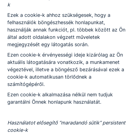
ismerteti a választékot, ételeket ajánl az
k
allergének ﬁgyelembevételével, italokat
Ezek a cookie-k ahhoz szükségesek, hogy a
ajánl, azokat párosítja a vendég által
felhasználók böngészhessék honlapunkat,
megrendelt ételekhez;
használják annak funkciót, pl. többek között az Ön
felveszi a rendelést;
által adott oldalakon végzett műveletek
felszolgál, a különböző felszolgálási
megjegyzését egy látogatás során.
rendszerek és az egység igényeinek
Ezen cookie-k érvényességi ideje kizárólag az Ön
ﬁgyelembevételével előkészíti a
aktuális látogatására vonatkozik, a munkamenet
felszolgáláshoz szükséges eszközöket,
végeztével, illetve a böngésző bezárásával ezek a
elkészíti az italokat, majd szakszerűen
cookie-k automatikusan törlődnek a
kiviszi az ételeket, italokat a vendégek
számítógépéről.
asztalához;
barista, bartender, sommelier
Ezen cookie-k alkalmazása nélkül nem tudjuk
tevékenységet végez;
garantálni Önnek honlapunk használatát.
ﬁgyelemmel kíséri a vendégek kéréseit, a
vendégek étkezése során kommunikál,
tájékozódik elégedettségükről;
Használatot elősegítő “maradandó sütik” persistent
megszervezi a saját és beosztott
cookie-k
munkatársai munkáját, ellenőrzi azt;