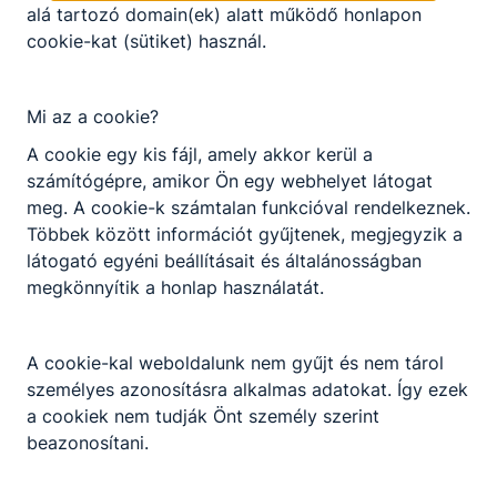
alá tartozó domain(ek) alatt működő honlapon
cookie-kat (sütiket) használ.
Választható szakmairányok:
Nem válaszható
Előjelentkezés
Mi az a cookie?
A cookie egy kis fájl, amely akkor kerül a
Turizmus-vendéglátás ágazat képzése, amely
számítógépre, amikor Ön egy webhelyet látogat
KKK/PTT
szakképzettség megszerzésével zárul. A pincér-
KKK letöltése (pdf)
meg. A cookie-k számtalan funkcióval rendelkeznek.
vendégtéri szakember a vendéglátó egységekben
Többek között információt gyűjtenek, megjegyzik a
PTT letöltése (pdf)
fogadja az érkező vendégeket, igény szerint ételt
látogató egyéni beállításait és általánosságban
és italt ajánl, majd felszolgálja a kiválasztott
megkönnyítik a honlap használatát.
ételeket. Folyamatosan ﬁgyel vendégeire, kínál,
Okleveles technikusképzés
utántölt, rendben tartja az asztalt. Számlát készít
Nem
és lebonyolítja a ﬁzettetést.
A cookie-kal weboldalunk nem gyűjt és nem tárol
Azoknak a fiataloknak ajánljuk, akiket érdekel a
személyes azonosításra alkalmas adatokat. Így ezek
vendéglátás területe, a szervezés és logisztika,
a cookiek nem tudják Önt személy szerint
valamint szeretnek emberekkel dolgozni. A
beazonosítani.
szakképzettséggel a végzett szakemberek
kiválóan el tudnak helyezkedni a munkaerőpiacon.