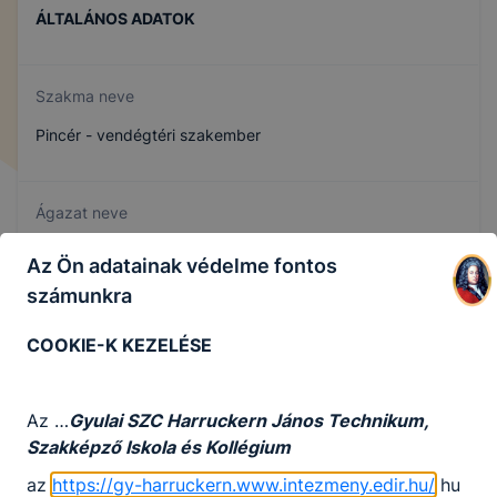
ÁLTALÁNOS ADATOK
Szakma neve
Pincér - vendégtéri szakember
Ágazat neve
Turizmus-vendéglátás
Az Ön adatainak védelme fontos
számunkra
Szakmajegyzék száma
COOKIE-K KEZELÉSE
410132304
Az …
Gyulai SZC Harruckern János Technikum,
Szakképző Iskola és Kollégium
Képzés időtartama
az
https://gy-harruckern.www.intezmeny.edir.hu/
hu
3 év