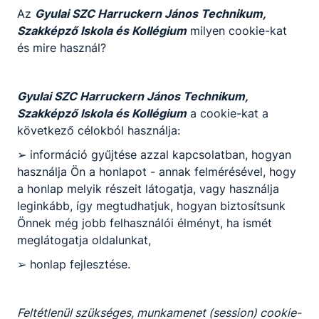
A végzett fiatalok számára nyitva van az út a
Az
Gyulai SZC Harruckern János Technikum,
szakirányú tanulmányok folytatására.
Szakképző Iskola és Kollégium
milyen cookie-kat
és mire használ?
KOMPETENCIAELVÁRÁS
Gyulai SZC Harruckern János Technikum,
Kiváló kommunikációs készség, jó
Szakképző Iskola és Kollégium
a cookie-kat a
problémamegoldó képesség, állóképesség, nagy
következő célokból használja:
terhelhetőség, jó stressztűrő képesség, empátia,
szervezőkészség, együttműködő képesség.
➢ információ gyűjtése azzal kapcsolatban, hogyan
használja Ön a honlapot - annak felmérésével, hogy
a honlap melyik részeit látogatja, vagy használja
A SZAKKÉPZETTSÉGGEL RENDELKEZŐ
leginkább, így megtudhatjuk, hogyan biztosítsunk
Önnek még jobb felhasználói élményt, ha ismét
elvégzi az üzemeltetéssel kapcsolatos
meglátogatja oldalunkat,
teendőket;
ﬁgyelemmel kíséri az árukészletet, részt
➢ honlap fejlesztése.
vesz az áru szakszerű minőségi és
mennyiségi átvételében, tárolásában és
dokumentálásában;
Feltétlenül szükséges, munkamenet (session) cookie-