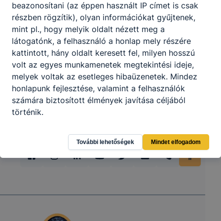
beazonosítani (az éppen használt IP címet is csak
részben rögzítik), olyan információkat gyűjtenek,
mint pl., hogy melyik oldalt nézett meg a
látogatónk, a felhasználó a honlap mely részére
kattintott, hány oldalt keresett fel, milyen hosszú
volt az egyes munkamenetek megtekintési ideje,
melyek voltak az esetleges hibaüzenetek. Mindez
honlapunk fejlesztése, valamint a felhasználók
számára biztosított élmények javítása céljából
történik.
További lehetőségek
Mindet elfogadom
Hogyan ellenőrizheti és hogyan tudja kikapcsolni a
cookie-kat?
Minden modern böngésző
[2]
engedélyezi a cookie-
k beállításának a változtatását. A legtöbb böngésző