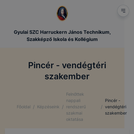
Gyulai SZC Harruckern János Technikum,
Szakképző Iskola és Kollégium
Pincér - vendégtéri
szakember
Felnőttek
nappali
Pincér -
/
/
/
Főoldal
Képzéseink
rendszerű
vendégtéri
szakmai
szakember
oktatása