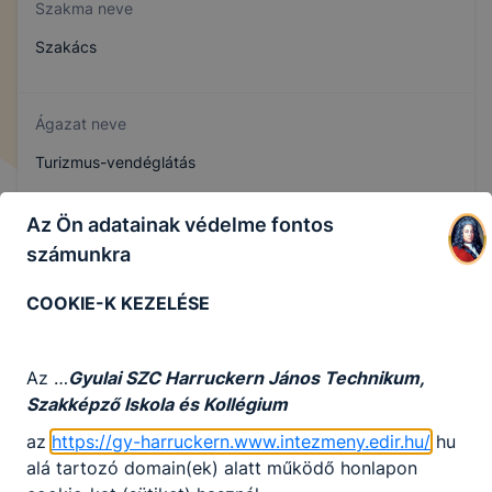
Szakma neve
Szakács
Ágazat neve
Turizmus-vendéglátás
Az Ön adatainak védelme fontos
Szakmajegyzék száma
számunkra
410132305
COOKIE-K KEZELÉSE
Képzés időtartama
Az …
Gyulai SZC Harruckern János Technikum,
3 év
Szakképző Iskola és Kollégium
az
https://gy-harruckern.www.intezmeny.edir.hu/
hu
alá tartozó domain(ek) alatt működő honlapon
Választható szakmairányok: