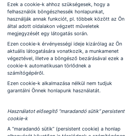
praktikusság és az esztétikusság
Ezek a cookie-k ahhoz szükségesek, hogy a
figyelembevételével;
felhasználók böngészhessék honlapunkat,
előkészítő, elkészítő és befejező
használják annak funkciót, pl. többek között az Ön
műveleteket hajt végre;
által adott oldalakon végzett műveletek
árut rendel, árut vesz át, árut raktároz
megjegyzését egy látogatás során.
szakosítva;
Ezen cookie-k érvényességi ideje kizárólag az Ön
betartja és betartatja a HACCP
aktuális látogatására vonatkozik, a munkamenet
szabályzatot;
végeztével, illetve a böngésző bezárásával ezek a
anyagi és erkölcsi felelősséget vállal a
cookie-k automatikusan törlődnek a
rábízott javakért;
számítógépéről.
a konyhatechnológiai eljárásokat
tudatosan alkalmazza;
Ezen cookie-k alkalmazása nélkül nem tudjuk
képes a segédszemélyzet munkáját
garantálni Önnek honlapunk használatát.
összehangolni, irányítani.
Használatot elősegítő “maradandó sütik” persistent
cookie-k
Megosztás
A “maradandó sütik” (persistent cookie) a honlap
elhagyását követően is tárolódnak a számítógépen,