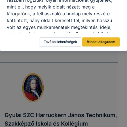
mint pl., hogy melyik oldalt nézett meg a
látogatónk, a felhasználó a honlap mely részére
kattintott, hány oldalt keresett fel, milyen hosszú
volt az egyes munkamenetek megtekintési ideje,
melyek voltak az esetleges hibaüzenetek. Mindez
honlapunk fejlesztése, valamint a felhasználók
További lehetőségek
Mindet elfogadom
számára biztosított élmények javítása céljából
történik.
Hogyan ellenőrizheti és hogyan tudja kikapcsolni a
cookie-kat?
Minden modern böngésző
[2]
engedélyezi a cookie-
Gyulai SZC Harruckern János Technikum,
k beállításának a változtatását. A legtöbb böngésző
alapértelmezettként automatikusan elfogadja a
Szakképző Iskola és Kollégium