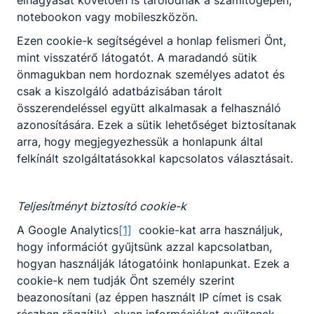
notebookon vagy mobileszközön.
Ezen cookie-k segítségével a honlap felismeri Önt,
mint visszatérő látogatót. A maradandó sütik
önmagukban nem hordoznak személyes adatot és
csak a kiszolgáló adatbázisában tárolt
összerendeléssel együtt alkalmasak a felhasználó
Partnereink
azonosítására. Ezek a sütik lehetőséget biztosítanak
arra, hogy megjegyezhessük a honlapunk által
felkínált szolgáltatásokkal kapcsolatos választásait.
Teljesítményt biztosító cookie-k
A Google Analytics
[1]
cookie-kat arra használjuk,
hogy információt gyűjtsünk azzal kapcsolatban,
hogyan használják látogatóink honlapunkat. Ezek a
cookie-k nem tudják Önt személy szerint
beazonosítani (az éppen használt IP címet is csak
részben rögzítik), olyan információkat gyűjtenek,