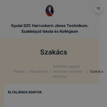
Gyulai SZC Harruckern János Technikum,
Szakképző Iskola és Kollégium
Szakács
Felnőttek nappali
/
/
/
Főoldal
Képzéseink
rendszerű szakmai
Szakács
oktatása
ÁLTALÁNOS ADATOK