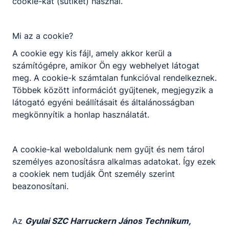
cookie-kat (sütiket) használ.
Nem válaszható
Előjelentkezés
Turizmus-vendéglátás ágazat képzése, amely
Mi az a cookie?
KKK/PTT
szakképzettség megszerzésével zárul. A szakács
A cookie egy kis fájl, amely akkor kerül a
KKK letöltése (pdf)
az egyik legrégebbi szakma. A napi szükséglet
számítógépre, amikor Ön egy webhelyet látogat
PTT letöltése (pdf)
kielégítésének kiszolgálása mellett kulináris
meg. A cookie-k számtalan funkcióval rendelkeznek.
élményt is nyújt a vendégek számára. Szinte
Többek között információt gyűjtenek, megjegyzik a
minden társadalmi, családi, vallási eseményben
Okleveles technikusképzés
látogató egyéni beállításait és általánosságban
szerepe van az étkezésnek, így a főzésnek is, ami
Nem
megkönnyítik a honlap használatát.
a szakács fő tevékenységi köre. A szakács
élelmiszerekből ételeket, fogásokat „varázsol”
remek ízérzékével és kreativitásával meg persze
A cookie-kal weboldalunk nem gyűjt és nem tárol
fűszerekkel, ízesítőkkel. A vendéglátóipar
személyes azonosításra alkalmas adatokat. Így ezek
termelési területén, kihelyezett vagy ﬁx éttermi
a cookiek nem tudják Önt személy szerint
konyhán dolgozó szakember, aki több területen
beazonosítani.
lát el feladatokat, mint például közétkeztetésben,
hidegkonyhán, protokoll- vagy a la carte
szakácsként.
Az
Gyulai SZC Harruckern János Technikum,