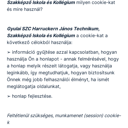
Szakképző Iskola és Kollégium
milyen cookie-kat
Azoknak a kreatív fiataloknak ajánljuk, akik
és mire használ?
szeretnek alkotni. Folyamatos fejlődésre és
változatos munkára vágynak. A jó szakács
egyénisége felismerhető az általa készített
Gyulai SZC Harruckern János Technikum,
ételben.
Szakképző Iskola és Kollégium
a cookie-kat a
következő célokból használja:
KOMPETENCIAELVÁRÁS
➢ információ gyűjtése azzal kapcsolatban, hogyan
Remek ízérzék, nagy terhelhetőség, jó stressztűrő
használja Ön a honlapot - annak felmérésével, hogy
képesség, kiváló kommunikációs készség, a
a honlap melyik részeit látogatja, vagy használja
szakma és a kollégák iránt tanúsított alázat,
leginkább, így megtudhatjuk, hogyan biztosítsunk
problémamegoldó képesség, kreativitás,
Önnek még jobb felhasználói élményt, ha ismét
együttműködő képesség.
meglátogatja oldalunkat,
➢ honlap fejlesztése.
A SZAKKÉPZETTSÉGGEL RENDELKEZŐ
Feltétlenül szükséges, munkamenet (session) cookie-
a vezetőszakács utasításait követve ételt
k
készít, tálal, díszít a szakmaiság, a