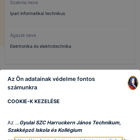
Szakma neve
Ipari informatikai technikus
Ágazat neve
Elektronika és elektrotechnika
Szakmajegyzék száma
Az Ön adatainak védelme fontos
507140405
számunkra
COOKIE-K KEZELÉSE
Képzés időtartama
5 év
Az …
Gyulai SZC Harruckern János Technikum,
Szakképző Iskola és Kollégium
Választható szakmairányok: