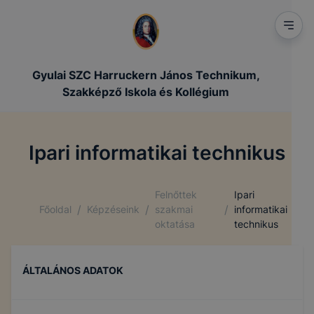
Gyulai SZC Harruckern János Technikum,
Szakképző Iskola és Kollégium
Ipari informatikai technikus
Felnőttek
Ipari
/
/
/
Főoldal
Képzéseink
szakmai
informatikai
oktatása
technikus
ÁLTALÁNOS ADATOK