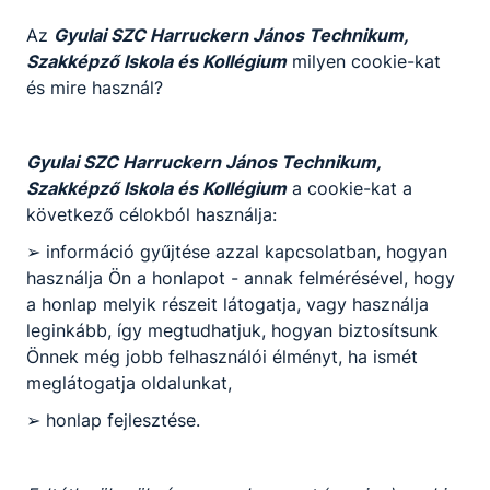
átfogó műszaki ismeretekkel bír, amelyek
alkalmassá teszik az Ipar 4.0 környezetben
Az
Gyulai SZC Harruckern János Technikum,
történő munkavégzésre. Vállalati környezetben
Szakképző Iskola és Kollégium
milyen cookie-kat
rendszergazdai feladatköröket lát el.
és mire használ?
Ajánlott mindazon ﬁatalok számára, akik
érdeklődnek az ipari informatika és az elektronika
Gyulai SZC Harruckern János Technikum,
iránt, és olyan szakmára vágynak, amely ígéretes
Szakképző Iskola és Kollégium
a cookie-kat a
karrierutakat kínál kimagasló technológiai
következő célokból használja:
környezetben. Remek választás szakirányú
felsőfokú tanulmányok folytatására nyitott ﬁatalok
➢ információ gyűjtése azzal kapcsolatban, hogyan
számára is.
használja Ön a honlapot - annak felmérésével, hogy
a honlap melyik részeit látogatja, vagy használja
leginkább, így megtudhatjuk, hogyan biztosítsunk
KOMPETENCIAELVÁRÁS
Önnek még jobb felhasználói élményt, ha ismét
Logikai gondolkodás, jó szemmérték, tér- és
meglátogatja oldalunkat,
színlátás, kézügyesség, önállóság,
➢ honlap fejlesztése.
problémamegoldó képesség.