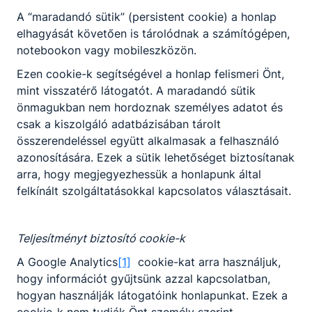
végez, szabályozástechnikai jellemzőket
A “maradandó sütik” (persistent cookie) a honlap
módosít;
elhagyását követően is tárolódnak a számítógépen,
képes robottechnikai rendszerekben
notebookon vagy mobileszközön.
részfeladatok végrehajtására
Ezen cookie-k segítségével a honlap felismeri Önt,
alkalmazandó algoritmusok fejlesztésére.
mint visszatérő látogatót. A maradandó sütik
önmagukban nem hordoznak személyes adatot és
csak a kiszolgáló adatbázisában tárolt
Megosztás
összerendeléssel együtt alkalmasak a felhasználó
azonosítására. Ezek a sütik lehetőséget biztosítanak
arra, hogy megjegyezhessük a honlapunk által
felkínált szolgáltatásokkal kapcsolatos választásait.
Teljesítményt biztosító cookie-k
A Google Analytics
[1]
cookie-kat arra használjuk,
hogy információt gyűjtsünk azzal kapcsolatban,
Partnereink
hogyan használják látogatóink honlapunkat. Ezek a
cookie-k nem tudják Önt személy szerint