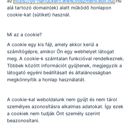
az
https://gy-harruckern.www.intezmeny.edir.hu/
hu
Nem válaszható
Előjelentkezés
alá tartozó domain(ek) alatt működő honlapon
cookie-kat (sütiket) használ.
Elektronika és elektrotechnika ágazat képzése,
KKK/PTT
amely érettségivel és technikus szintű
KKK letöltése (pdf)
szakképzettség megszerzésével zárul. Az ipari
Mi az a cookie?
PTT letöltése (pdf)
informatikai technikus a gyártó és kiszolgáló
A cookie egy kis fájl, amely akkor kerül a
ágazatok középfokú végzettségű informatikai
számítógépre, amikor Ön egy webhelyet látogat
szakembere. Alapvető feladata ipari környezetben
Okleveles technikusképzés
meg. A cookie-k számtalan funkcióval rendelkeznek.
a korszerű számítástechnikai termék-, folyamat-
Nem
Többek között információt gyűjtenek, megjegyzik a
és háttértámogatás biztosítása hardver- és
látogató egyéni beállításait és általánosságban
szoftveroldalon egyaránt. Ide tartozik a vezetékes
megkönnyítik a honlap használatát.
és vezeték nélküli összeköttetések kialakításának
megtervezése, koordinálása és fenntartása,
alapvető távközlési és hálózati rendszerek
A cookie-kal weboldalunk nem gyűjt és nem tárol
üzemeltetése. Feladatkörét bővíti az iparban
személyes azonosításra alkalmas adatokat. Így ezek
felmerülő digitális adat-és jelfeldolgozási igények
a cookiek nem tudják Önt személy szerint
felmérése, műszaki dokumentálása, azok
beazonosítani.
felhasználói szintig történő megvalósítása. Olyan