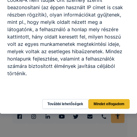
beazonosítani (az éppen használt IP címet is csak
részben rögzítik), olyan információkat gyűjtenek,
mint pl., hogy melyik oldalt nézett meg a
látogatónk, a felhasználó a honlap mely részére
kattintott, hány oldalt keresett fel, milyen hosszú
volt az egyes munkamenetek megtekintési ideje,
melyek voltak az esetleges hibaüzenetek. Mindez
honlapunk fejlesztése, valamint a felhasználók
számára biztosított élmények javítása céljából
történik.
További lehetőségek
Mindet elfogadom
Hogyan ellenőrizheti és hogyan tudja kikapcsolni a
cookie-kat?
Minden modern böngésző
[2]
engedélyezi a cookie-