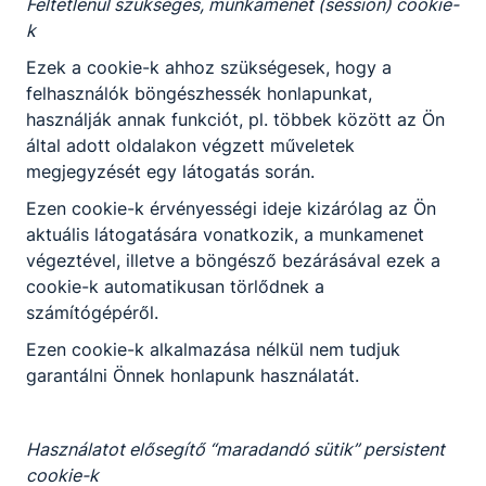
Feltétlenül szükséges, munkamenet (session) cookie-
A SZAKKÉPZETTSÉGGEL RENDELKEZŐ
k
számítógépes adatgyűjtő és jelfeldolgozó
Ezek a cookie-k ahhoz szükségesek, hogy a
rendszert konfigurál, a felhasználói
felhasználók böngészhessék honlapunkat,
internetes berendezések között
használják annak funkciót, pl. többek között az Ön
összeköttetéseket létesít;
által adott oldalakon végzett műveletek
adott infrastruktúrában IP alapú
megjegyzését egy látogatás során.
telekommunikációs és adatátviteli
Ezen cookie-k érvényességi ideje kizárólag az Ön
kapcsolatot létesít, különböző
aktuális látogatására vonatkozik, a munkamenet
internetprotokollokat alkalmaz;
végeztével, illetve a böngésző bezárásával ezek a
ellátja a diagnosztikai, konﬁgurációs,
cookie-k automatikusan törlődnek a
teszt- és segédprogramok fejlesztését és
számítógépéről.
rendszergazdaszintű üzemeltetését,
valamint a számítógéppel irányított mérő-,
Ezen cookie-k alkalmazása nélkül nem tudjuk
ellenőrző- és gyártóeszközök használatát
garantálni Önnek honlapunk használatát.
és programozását;
társszakmákkal (gépész, villamos)
együttműködve automatizált
Használatot elősegítő “maradandó sütik” persistent
rendszerekben szoftveres beállításokat
cookie-k