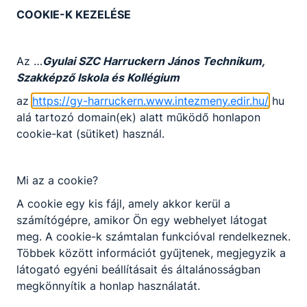
Együttműködés szakképző iskolák között
COOKIE-K KEZELÉSE
A pályázat címe: „Az egészség érték - értsd meg!”
Programok Erdélyben: 2018. március 6-9.
Az …
Gyulai SZC Harruckern János Technikum,
Programok Magyarországon: 2018. április 11-14.
Szakképző Iskola és Kollégium
(A megvalósult programokat a mellékletben
az
https://gy-harruckern.www.intezmeny.edir.hu/
hu
csatolt 2018 beszámoló ppt részletesen
alá tartozó domain(ek) alatt működő honlapon
tartalmazza!)
cookie-kat (sütiket) használ.
A program célja: - magyar - magyar kapcsolatok
építése, - személyes kapcsolatok kialakítása, -
Mi az a cookie?
egészségügyi szakmai programok megvalósítása.
A cookie egy kis fájl, amely akkor kerül a
Partneriskolák: - a Gyulai Szakképzési Centrum
számítógépre, amikor Ön egy webhelyet látogat
Harruckern János Szakgimnáziuma,
meg. A cookie-k számtalan funkcióval rendelkeznek.
Szakközépiskolája, Szakiskolája és Kollégiuma -
Többek között információt gyűjtenek, megjegyzik a
Tamási Áron Gimnázium Egészségügyi Technikum,
látogató egyéni beállításait és általánosságban
Székelyudvarhely
megkönnyítik a honlap használatát.