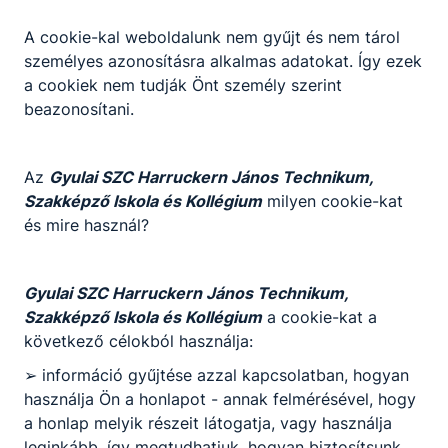
2018 BeszámolóHatártalanul.pdf
A cookie-kal weboldalunk nem gyűjt és nem tárol
Letöltés
személyes azonosításra alkalmas adatokat. Így ezek
a cookiek nem tudják Önt személy szerint
beazonosítani.
Az
Gyulai SZC Harruckern János Technikum,
Szakképző Iskola és Kollégium
milyen cookie-kat
és mire használ?
Partnereink
Gyulai SZC Harruckern János Technikum,
Szakképző Iskola és Kollégium
a cookie-kat a
következő célokból használja:
➢ információ gyűjtése azzal kapcsolatban, hogyan
használja Ön a honlapot - annak felmérésével, hogy
a honlap melyik részeit látogatja, vagy használja
leginkább, így megtudhatjuk, hogyan biztosítsunk