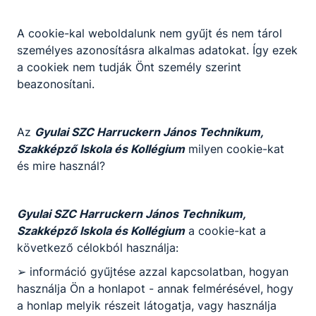
Képek
A cookie-kal weboldalunk nem gyűjt és nem tárol
Határtalanul3.pdf
személyes azonosításra alkalmas adatokat. Így ezek
a cookiek nem tudják Önt személy szerint
Letöltés
beazonosítani.
Az
Gyulai SZC Harruckern János Technikum,
Szakképző Iskola és Kollégium
milyen cookie-kat
és mire használ?
Partnereink
Gyulai SZC Harruckern János Technikum,
Szakképző Iskola és Kollégium
a cookie-kat a
következő célokból használja:
➢ információ gyűjtése azzal kapcsolatban, hogyan
használja Ön a honlapot - annak felmérésével, hogy
a honlap melyik részeit látogatja, vagy használja