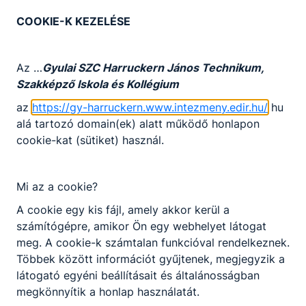
Határtalanul
harmadszor
COOKIE-K KEZELÉSE
HAT-KP-2-2021/1-000390 pályázati
azonosítószám (Elnyert összeg: 3 750 800 Ft)
Az …
Gyulai SZC Harruckern János Technikum,
Tanulmányi kirándulás középiskolásoknak
Szakképző Iskola és Kollégium
A pályázat címe: „Magyar múlt és magyar jelen,
az
https://gy-harruckern.www.intezmeny.edir.hu/
hu
kirándulás a Délvidékre (Muravidék-Szlovénia,
alá tartozó domain(ek) alatt működő honlapon
Horvátország-Szlavónia, Vajdaság) - tematikus
cookie-kat (sütiket) használ.
kirándulás 3 utódállamban”
Mi az a cookie?
A cookie egy kis fájl, amely akkor kerül a
számítógépre, amikor Ön egy webhelyet látogat
meg. A cookie-k számtalan funkcióval rendelkeznek.
Többek között információt gyűjtenek, megjegyzik a
látogató egyéni beállításait és általánosságban
megkönnyítik a honlap használatát.