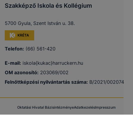
Szakképző Iskola és Kollégium
5700 Gyula, Szent István u. 38.
KRÉTA
Telefon:
(66) 561-420
E-mail:
iskola{kukac}harruckern.hu
OM azonosító:
203069/002
Felnőttképzési nyilvántartás száma:
B/2021/002074
Oktatási Hivatal Bázisintézménye
Adatkezelés
Impresszum