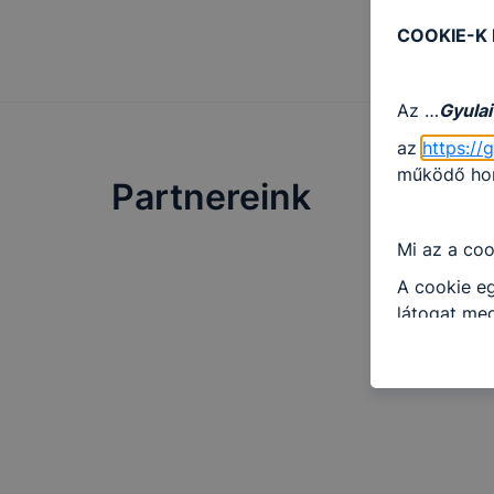
COOKIE-K
Az …
Gyulai
az
https://
működő honl
Partnereink
Mi az a coo
A cookie eg
látogat meg
információt
általánossá
A cookie-k
alkalmas ad
beazonosíta