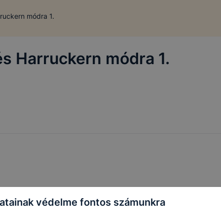
ruckern módra 1.
és Harruckern módra 1.
atainak védelme fontos számunkra