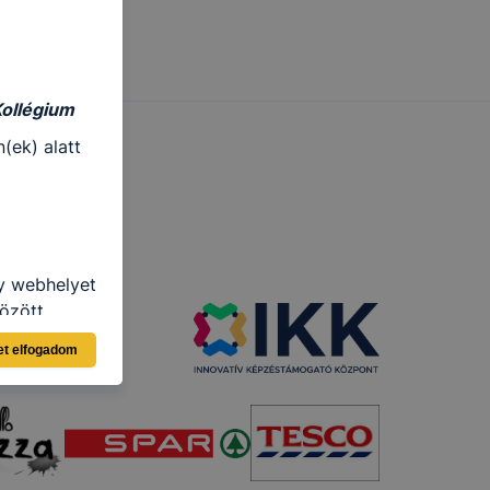
Kollégium
(ek) alatt
gy webhelyet
özött
et elfogadom
ásra