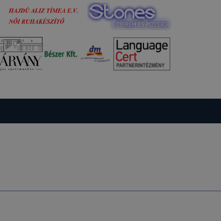
llégium
gium
a
lapot -
álja
használói
sék