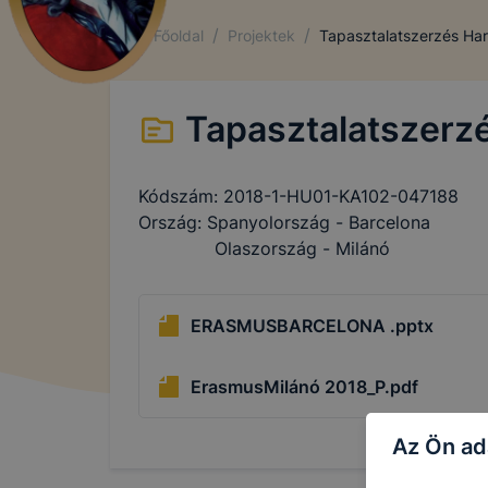
/
/
Főoldal
Projektek
Tapasztalatszerzés Har
Tapasztalatszerz
Kódszám: 2018-1-HU01-KA102-047188
Ország: Spanyolország - Barcelona
Olaszország - Milánó
ERASMUSBARCELONA .pptx
ErasmusMilánó 2018_P.pdf
Az Ön ad