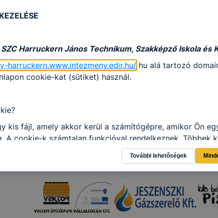
 KEZELÉSE
 SZC Harruckern János Technikum, Szakképző Iskola és 
gy-harruckern.www.intezmeny.edir.hu/
hu alá tartozó domain
apon cookie-kat (sütiket) használ.
kie?
y kis fájl, amely akkor kerül a számítógépre, amikor Ön e
. A cookie-k számtalan funkcióval rendelkeznek. Többek k
 gyűjtenek, megjegyzik a látogató egyéni beállításait és
További lehetőségek
Mind
gban megkönnyítik a honlap használatát.
al weboldalunk nem gyűjt és nem tárol személyes azonosít
atokat. Így ezek a cookiek nem tudják Önt személy szerint
ni.