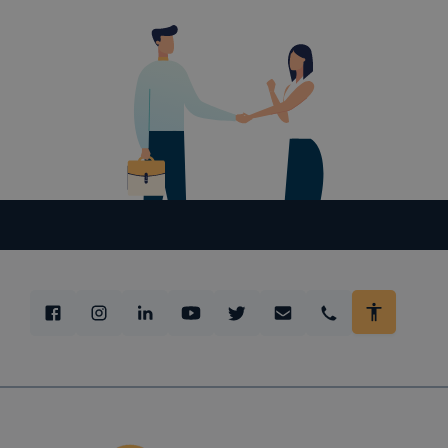
Az
Gyulai 
milyen cook
Gyulai SZC
cookie-kat 
➢ informáci
annak felmé
leginkább, 
élményt, ha
➢ honlap fe
Feltétlenül
Ezek a coo