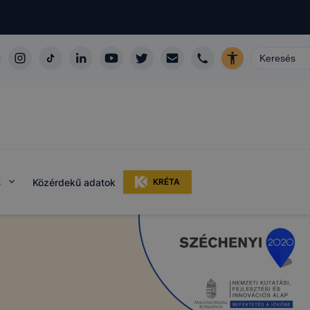
k
Közérdekű adatok
KRÉTA