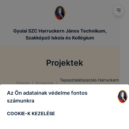
Gyulai SZC Harruckern János Technikum,
Szakképző Iskola és Kollégium
Projektek
Tapasztalatszerzés Harruckern
/
/
Főoldal
Projektek
módra 2.
Az Ön adatainak védelme fontos
számunkra
Tapasztalatszerzés
Harruckern módra 2.
COOKIE-K KEZELÉSE