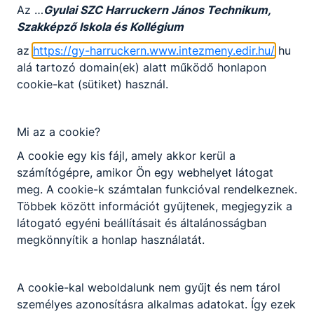
Kódszám: 2019-1-HU01-KA102-060380
Az …
Gyulai SZC Harruckern János Technikum,
Ország: Ausztria - Bécs
Szakképző Iskola és Kollégium
az
https://gy-harruckern.www.intezmeny.edir.hu/
hu
ERASMUSBÉCS2020.pptx
alá tartozó domain(ek) alatt működő honlapon
cookie-kat (sütiket) használ.
Letöltés
Mi az a cookie?
A cookie egy kis fájl, amely akkor kerül a
számítógépre, amikor Ön egy webhelyet látogat
meg. A cookie-k számtalan funkcióval rendelkeznek.
Többek között információt gyűjtenek, megjegyzik a
Partnereink
látogató egyéni beállításait és általánosságban
megkönnyítik a honlap használatát.
A cookie-kal weboldalunk nem gyűjt és nem tárol
személyes azonosításra alkalmas adatokat. Így ezek