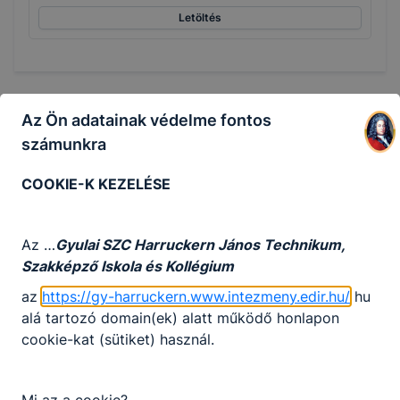
Letöltés
Az Ön adatainak védelme fontos
számunkra
Partnereink
COOKIE-K KEZELÉSE
Az …
Gyulai SZC Harruckern János Technikum,
Szakképző Iskola és Kollégium
az
https://gy-harruckern.www.intezmeny.edir.hu/
hu
alá tartozó domain(ek) alatt működő honlapon
cookie-kat (sütiket) használ.