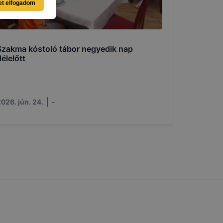
et elfogadom
ásra
Szakma kóstoló tábor negyedik nap
élelőtt
llégium
026. jún. 24.
-
gium
a
lapot -
álja
használói