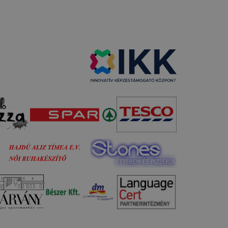
sék
adott
a
 ezek a
punk
 is