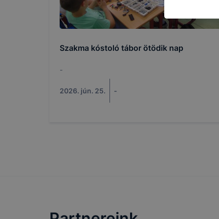
általánossá
A cookie-k
Szakma kóstoló tábor ötödik nap
alkalmas ad
beazonosíta
-
2026. jún. 25.
-
Az
Gyulai 
milyen cook
Gyulai SZC
cookie-kat 
➢ informáci
annak felmé
leginkább, 
élményt, ha
Partnereink