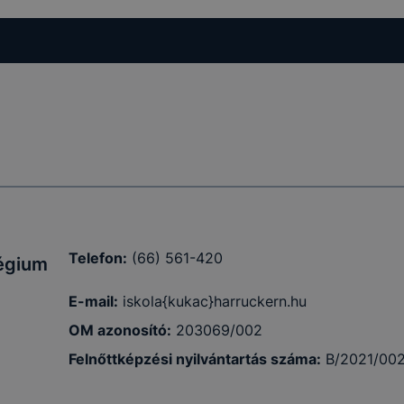
ogatót. A
ak a
felhasználó
egyezhessük
yűjtsünk
 a cookie-k
ímet is csak
 oldalt
Telefon:
(66) 561-420
légium
t, hány
ntési ideje,
E-mail:
iskola{kukac}harruckern.hu
e, valamint
OM azonosító:
203069/002
Felnőttképzési nyilvántartás száma:
B/2021/00