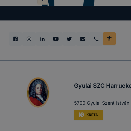
Ezen cookie
maradandó 
kiszolgáló 
azonosításá
a honlapunk
Teljesítmén
A Google A
azzal kapcs
nem tudják 
részben rög
Gyulai SZC Harrucke
nézett meg 
oldalt kere
5700 Gyula, Szent István 
melyek volt
a felhaszná
KRÉTA