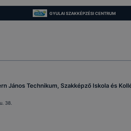
-k segítségével a honlap felismeri Önt, mint visszatérő lát
sütik önmagukban nem hordoznak személyes adatot és cs
GYULAI SZAKKÉPZÉSI CENTRUM
adatbázisában tárolt összerendeléssel együtt alkalmasak a 
ra. Ezek a sütik lehetőséget biztosítanak arra, hogy megj
 által felkínált szolgáltatásokkal kapcsolatos választásait.
yt biztosító cookie-k
nalytics
[1]
cookie-kat arra használjuk, hogy információt g
olatban, hogyan használják látogatóink honlapunkat. Ezek
Önt személy szerint beazonosítani (az éppen használt IP c
zítik), olyan információkat gyűjtenek, mint pl., hogy melyik
rn János Technikum, Szakképző Iskola és Kol
a látogatónk, a felhasználó a honlap mely részére kattintot
sett fel, milyen hosszú volt az egyes munkamenetek megteki
u. 38.
ak az esetleges hibaüzenetek. Mindez honlapunk fejlesztés
lók számára biztosított élmények javítása céljából történik.