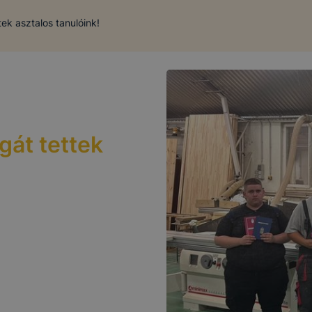
ek asztalos tanulóink!
gát tettek