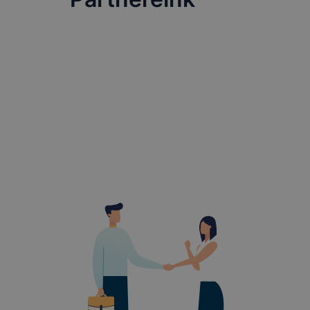
➢ honlap fe
Feltétlenül
Ezek a coo
honlapunkat
oldalakon 
Ezen cookie
vonatkozik,
cookie-k a
Ezen cooki
használatát
Használatot
A “maradand
tárolódnak