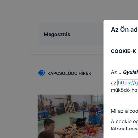
Az Ön ad
Megosztás
COOKIE-K
Az …
Gyulai
KAPCSOLÓDÓ HÍREK
az
https://
működő honl
Mi az a coo
A cookie eg
látogat meg
információt