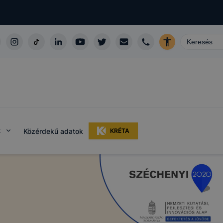
k
Közérdekű adatok
KRÉTA