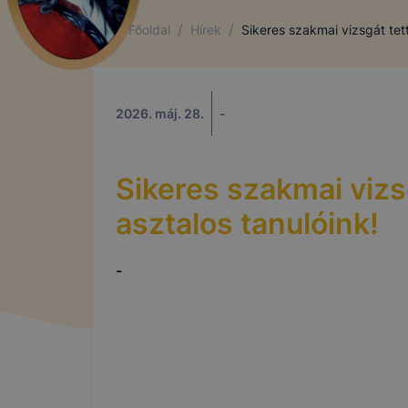
/
/
Főoldal
Hírek
Sikeres szakmai vizsgát tett
2026. máj. 28.
-
Sikeres szakmai vizs
asztalos tanulóink!
-