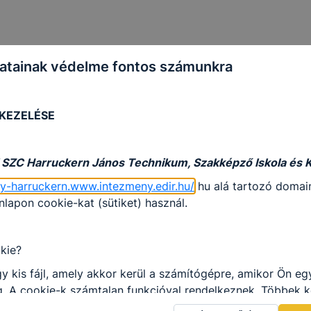
atainak védelme fontos számunkra
 KEZELÉSE
 SZC Harruckern János Technikum, Szakképző Iskola és 
gy-harruckern.www.intezmeny.edir.hu/
hu alá tartozó domain
apon cookie-kat (sütiket) használ.
kie?
y kis fájl, amely akkor kerül a számítógépre, amikor Ön e
. A cookie-k számtalan funkcióval rendelkeznek. Többek k
 gyűjtenek, megjegyzik a látogató egyéni beállításait és